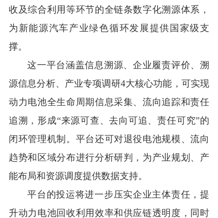
收及综合利用等环节的全链条数字化溯源体系，
为新能源汽车产业绿色循环发展提供国家级支
撑。
这一平台涵盖信息溯源、企业履责评价、溯
源信息分析、产业专项调研4大核心功能，可实现
动力电池全生命周期信息采集、流向追踪和责任
追溯，形成“来源可查、去向可追、责任可究”的
闭环管理机制。平台还可对退役电池规模、流向
趋势和区域分布进行分析研判，为产业规划、产
能布局和资源调度提供数据支持。
平台的投运将进一步压实企业主体责任，提
升动力电池回收利用效率和供应链透明度，同时