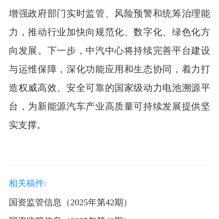
增强政府部门实时监管、风险预警和统筹治理能
力，推动行业加快向规范化、数字化、绿色化方
向发展。下一步，中汽中心将持续完善平台建设
与运维保障，深化功能应用和生态协同，着力打
造权威高效、安全可靠的国家级动力电池溯源平
台，为新能源汽车产业高质量可持续发展提供坚
实支撑。
相关稿件:
国资监管信息（2025年第42期）