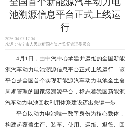
全国首个新能源汽车动力电
池溯源信息平台正式上线运
行
2026-04-07 17:04
来源：
济宁市人民政府国有资产监督管理委员会
4月1日，由中汽中心承建并运维的全国新能
源汽车动力电池溯源信息平台正式上线运行。该
平台是全国首个实现新能源汽车动力电池全生命
周期管理的国家级溯源平台，标志着我国新能源
汽车动力电池回收利用体系建设迈出关键一步。
平台以动力电池唯一数字身份为核心载体，
构建起覆盖生产、装车、使用、运维、退役、回