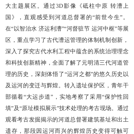
大主题展区。通过3D影像《砥柱中原 转漕上
国》，直观感受到河道总督署的“前世今生”。
在“以智治水 济运利漕”“河督驻节 运河中枢”等展
区，重点学习了古代漕运管理的体制机制创新，
深入了探究古代水利工程中蕴含的系统治理理念
和科技创新精神，全面了解了元明清三代河道管
理的历史，深刻体悟了“运河之都”的悠久历史以
及运河的变迁与辉煌。转入遗址保护区，青年干
部循着“大运步道”，实地考察了采用“保护性回
填”及“原址模拟展示”技术处理的考古现场。通过
观看考古发掘揭示的河道总督署建筑基址和出土
遗存，那段因运河而兴的辉煌历史变得可触可